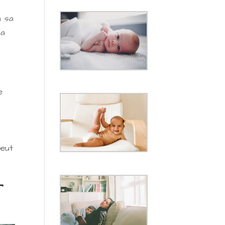
à sa
sa
e
peut
r