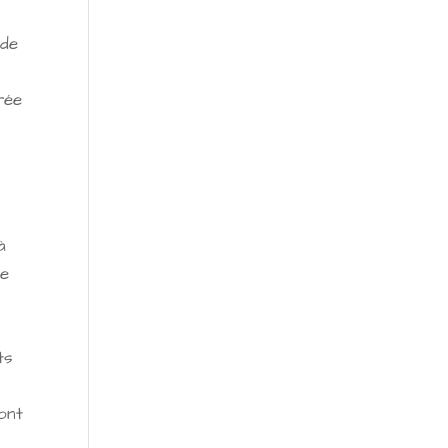
 de
rée
à
ne
ts
ont