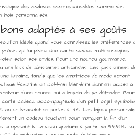
privilégiez des cadeaux éco-responsables comme des
 bois personnalisés.
 bons adaptés à ses goûts
olution idéale quand vous connaissez les préférences 
récis qui lui plaira. Une carte cadeau multi-enseignes
hoisir selon ses envies. Pour une nounou gourmande,
 une box de pâtisseries artisanales. Les passionnées d
ne librairie, tandis que les amatrices de mode seront
outique favorite. Un coffret bien-être donnant accès à
bonheur d'une nounou qui a besoin de se détendre. Pour
 carte cadeau, accompagnez-la d'un petit objet symboli
 ou un bracelet en perles à 14€. Les bijoux personnali
alement un cadeau touchant pour marquer la fin d'un
tes proposent la livraison gratuite à partir de 59,90€ ou