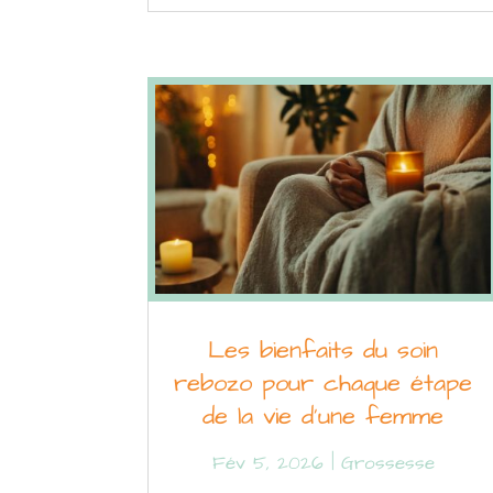
Les bienfaits du soin
rebozo pour chaque étape
de la vie d’une femme
Fév 5, 2026
|
Grossesse