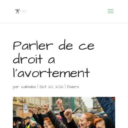
Parler de ce
droit a
l’avortement
par
calinisba
|
Oct 20, 2021
|
Divers